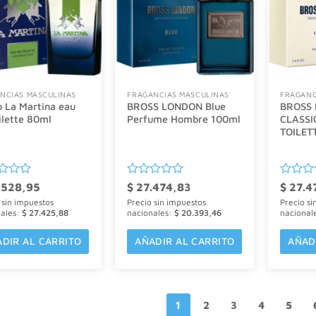
NCIAS MASCULINAS
FRAGANCIAS MASCULINAS
FRAGANC
 La Martina eau
BROSS LONDON Blue
BROSS
ilette 80ml
Perfume Hombre 100ml
CLASSI
TOILET
ado
Valorado
Valorad
.528,95
$
27.474,83
$
27.4
con
con
 sin impuestos
Precio sin impuestos
Precio si
0
0
nales:
$
27.425,88
nacionales:
$
20.393,46
nacional
de
de
5
5
DIR AL CARRITO
AÑADIR AL CARRITO
AÑAD
1
2
3
4
5