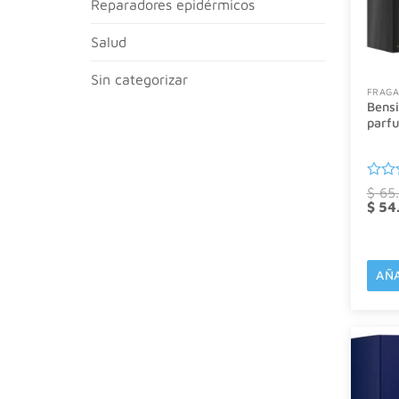
reparadores epidérmicos
salud
sin categorizar
FRAGA
Bensi
parf
Valor
$
65.
El
con
$
54
preci
0
origin
de
era:
5
$ 65.
AÑA