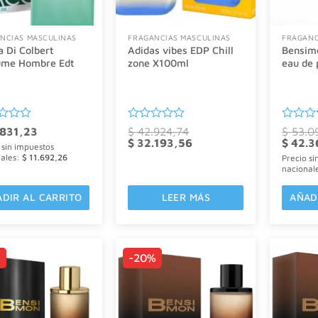
NCIAS MASCULINAS
FRAGANCIAS MASCULINAS
FRAGANC
 Di Colbert
Adidas vibes EDP Chill
Bensimo
ume Hombre Edt
zone X100ml
eau de
ado
Valorado
Valorad
831,23
$
42.924,74
$
53.0
El
con
El
El
con
$
32.193,56
$
42.3
 sin impuestos
precio
precio
precio
0
0
nales:
$
11.692,26
Precio si
original
actual
original
de
de
nacional
era:
es:
era:
5
5
$ 42.924,74.
$ 32.193,56.
$ 53.09
DIR AL CARRITO
LEER MÁS
AÑAD
%
-20%