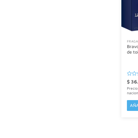
FRAGA
Bravo
de to
Valor
$
36
con
Precio
0
nacio
de
5
AÑA