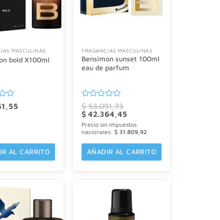
IAS MASCULINAS
FRAGANCIAS MASCULINAS
Bensimon sunset 100ml
on bold X100ml
eau de parfum
o
Valorado
61,55
$
53.091,73
El
con
El
$
42.364,45
precio
precio
0
Precio sin impuestos
original
actual
de
nacionales:
$
31.809,92
era:
es:
5
$ 53.091,73.
$ 42.364,45.
IR AL CARRITO
AÑADIR AL CARRITO