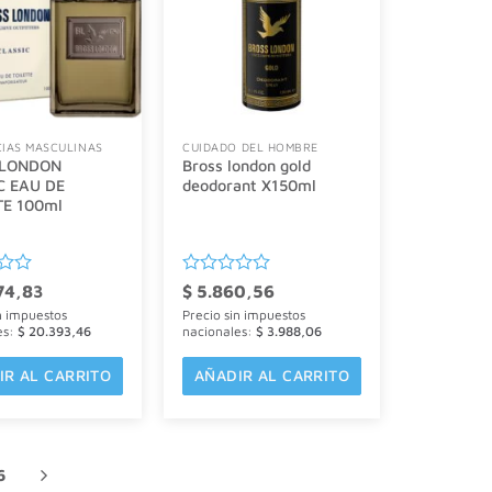
IAS MASCULINAS
CUIDADO DEL HOMBRE
 LONDON
Bross london gold
C EAU DE
deodorant X150ml
TE 100ml
o
Valorado
74,83
$
5.860,56
con
n impuestos
Precio sin impuestos
0
es:
$
20.393,46
nacionales:
$
3.988,06
de
5
IR AL CARRITO
AÑADIR AL CARRITO
6