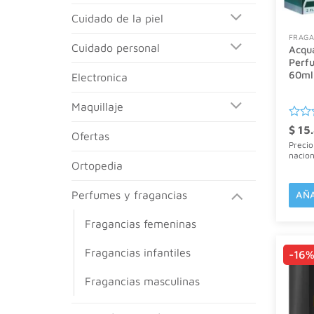
cuidado de la piel
FRAGA
cuidado personal
Acqua
Perf
60ml
electronica
maquillaje
Valor
$
15.
ofertas
con
Precio
0
nacio
de
ortopedia
5
perfumes y fragancias
AÑA
fragancias femeninas
fragancias infantiles
-16
fragancias masculinas