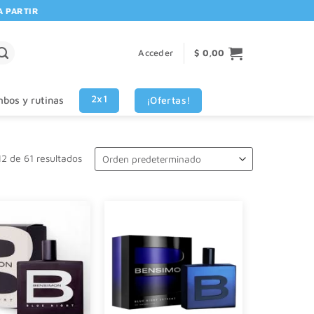
IR DE $80.000! 🚚 | 💳 3 CUOTAS SIN INTERES VISA - MASTERCARD
Acceder
$
0,00
2x1
¡Ofertas!
bos y rutinas
2 de 61 resultados