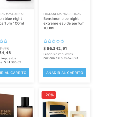
IAS MASCULINAS
FRAGANCIAS MASCULINAS
n blue night
Bensimon blue night
 parfum 100ml
extreme eau de parfum
100ml
o
Valorado
91,73
$
56.342,91
El
con
64,45
Precio sin impuestos
precio
0
nacionales:
$
35.528,93
n impuestos
actual
de
es:
$
31.396,69
es:
5
1,73.
$ 42.364,45.
IR AL CARRITO
AÑADIR AL CARRITO
-20%