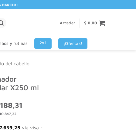
RTIR DE $80.000! 🚚 | 💳 3 CUOTAS SIN INTERES VISA - MASTERCARD
Acceder
$
0,00
2x1
¡Ofertas!
bos y rutinas
do del cabello
nador
lar X250 ml
El
188,31
o
precio
10.847,22
nal
actual
es:
917,75.
$ 17.188,31.
7.639,25
vía visa -