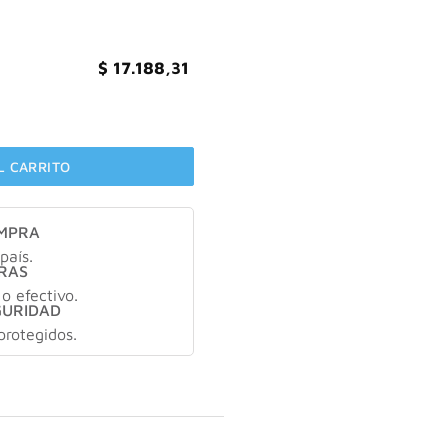
$
17.188,31
urador Capilar X250 ml cantidad
L CARRITO
OMPRA
país.
RAS
 o efectivo.
GURIDAD
protegidos.