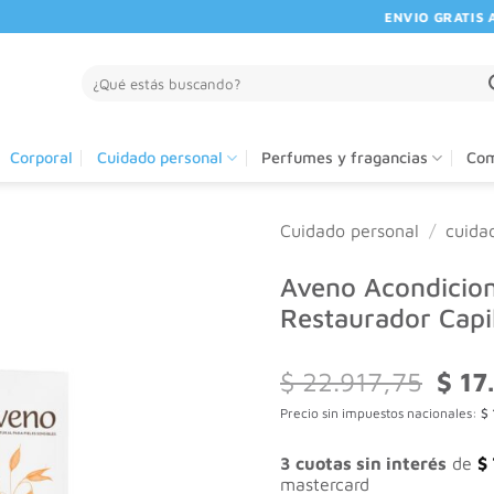
ENVIO GRATIS A PA
Buscar
por:
Corporal
Cuidado personal
Perfumes y fragancias
Com
Cuidado personal
/
cuida
Aveno Acondicio
Restaurador Capi
El
$
22.917,75
$
17.
preci
Precio sin impuestos nacionales:
$
origi
era:
$ 22.
3 cuotas sin interés
de
$
mastercard