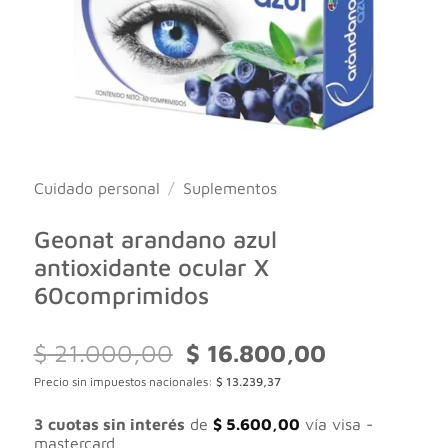
Cuidado personal
/
Suplementos
Geonat arandano azul
antioxidante ocular X
60comprimidos
El
El
$
21.000,00
$
16.800,00
precio
precio
Precio sin impuestos nacionales:
$
13.239,37
original
actual
era:
es:
$ 21.000,00.
$ 16.800,00.
3 cuotas sin interés
de
$
5.600,00
vía visa -
mastercard