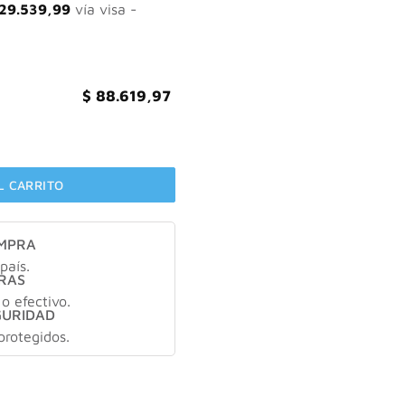
29.539,99
vía visa -
$
88.619,97
cto color dorado cantidad
L CARRITO
OMPRA
país.
RAS
 o efectivo.
GURIDAD
protegidos.