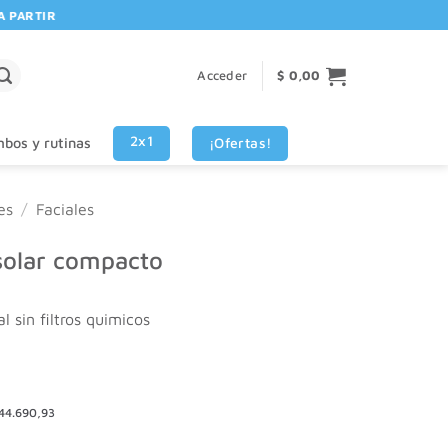
RTIR DE $80.000! 🚚 | 💳 3 CUOTAS SIN INTERES VISA - MASTERCARD
Acceder
$
0,00
2x1
¡Ofertas!
bos y rutinas
es
/
Faciales
solar compacto
l sin filtros quimicos
44.690,93