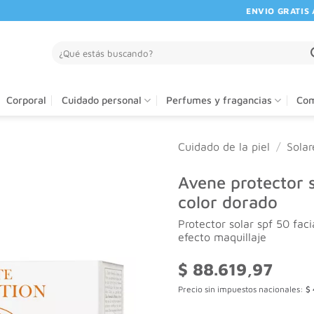
ENVIO GRATIS A PA
Buscar
por:
Corporal
Cuidado personal
Perfumes y fragancias
Com
Cuidado de la piel
/
Solar
Avene protector 
color dorado
Protector solar spf 50 facia
efecto maquillaje
$
88.619,97
Precio sin impuestos nacionales:
$