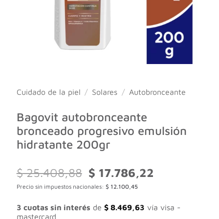
Cuidado de la piel
/
Solares
/
Autobronceante
Bagovit autobronceante
bronceado progresivo emulsión
hidratante 200gr
El
El
$
25.408,88
$
17.786,22
precio
precio
Precio sin impuestos nacionales:
$
12.100,45
original
actual
era:
es:
$ 25.408,88.
$ 17.786,22.
3 cuotas sin interés
de
$
8.469,63
vía visa -
mastercard