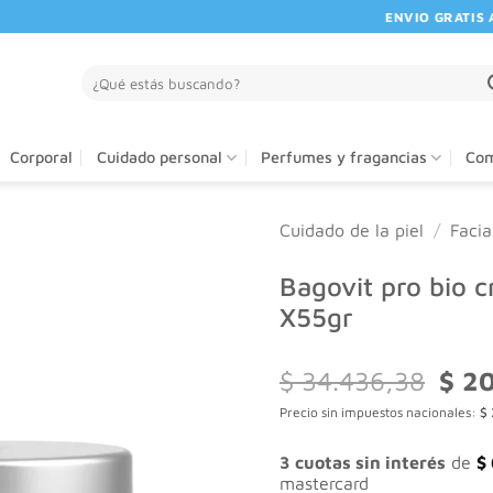
ENVIO GRATIS A PA
Buscar
por:
Corporal
Cuidado personal
Perfumes y fragancias
Com
Cuidado de la piel
/
Facia
Bagovit pro bio 
X55gr
El
$
34.436,38
$
20
preci
Precio sin impuestos nacionales:
$
origi
era:
$ 34.
3 cuotas sin interés
de
$
mastercard