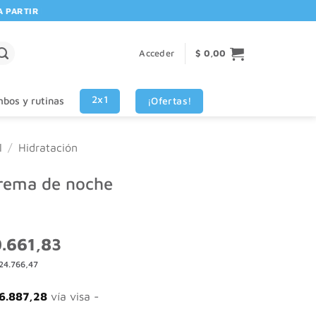
RTIR DE $80.000! 🚚 | 💳 3 CUOTAS SIN INTERES VISA - MASTERCARD
Acceder
$
0,00
2x1
¡Ofertas!
bos y rutinas
l
/
Hidratación
crema de noche
El
.661,83
o
precio
24.766,47
nal
actual
es:
436,38.
$ 20.661,83.
6.887,28
vía visa -