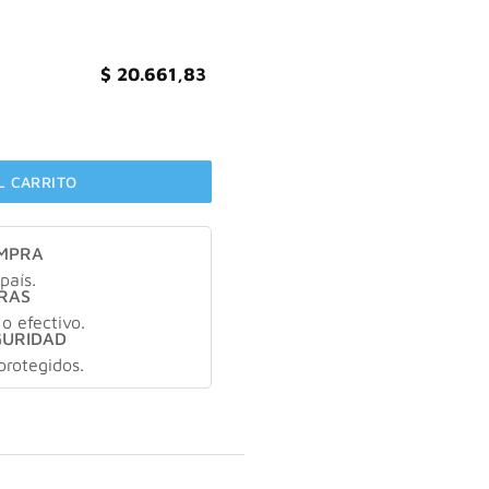
$
20.661,83
oche X55gr cantidad
L CARRITO
OMPRA
país.
RAS
 o efectivo.
GURIDAD
protegidos.