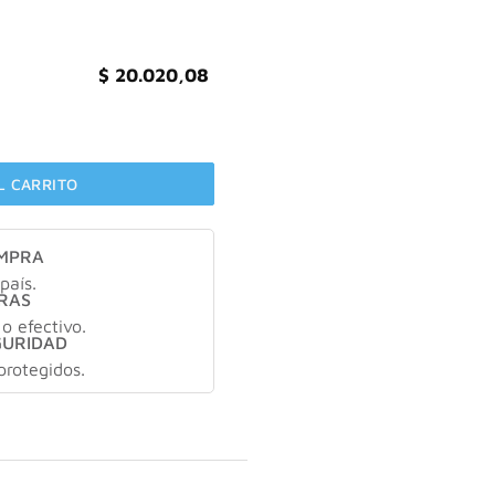
$
20.020,08
s Lisfar care cantidad
L CARRITO
OMPRA
país.
RAS
 o efectivo.
GURIDAD
protegidos.