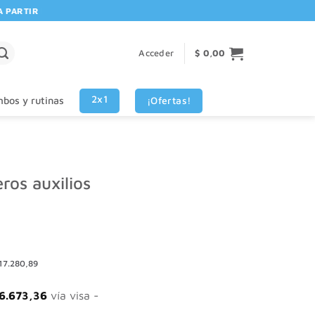
ARTIR DE $80.000! 🚚 | 💳 3 CUOTAS SIN INTERES VISA - MASTERCARD
Acceder
$
0,00
2x1
¡Ofertas!
bos y rutinas
ros auxilios
17.280,89
6.673,36
vía visa -