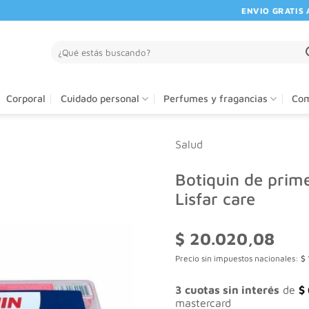
ENVIO GRATIS A P
Buscar
por:
Corporal
Cuidado personal
Perfumes y fragancias
Com
Salud
Botiquin de prime
Lisfar care
$
20.020,08
Precio sin impuestos nacionales:
$
3 cuotas sin interés
de
$
mastercard