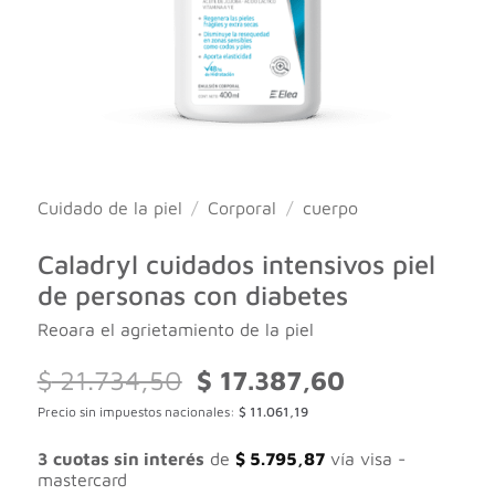
Cuidado de la piel
/
Corporal
/
cuerpo
Caladryl cuidados intensivos piel
de personas con diabetes
Reoara el agrietamiento de la piel
El
El
$
21.734,50
$
17.387,60
precio
precio
Precio sin impuestos nacionales:
$
11.061,19
original
actual
era:
es:
$ 21.734,50.
$ 17.387,60.
3 cuotas sin interés
de
$
5.795,87
vía visa -
mastercard