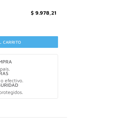
$
9.978,21
ades cantidad
L CARRITO
OMPRA
país.
RAS
 o efectivo.
GURIDAD
protegidos.