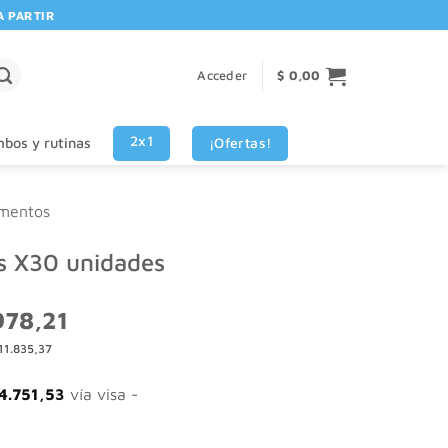
RTIR DE $80.000! 🚚 | 💳 3 CUOTAS SIN INTERES VISA - MASTERCARD
Acceder
$
0,00
2x1
¡Ofertas!
bos y rutinas
mentos
s X30 unidades
El
978,21
o
precio
11.835,37
nal
actual
es:
254,59.
$ 9.978,21.
4.751,53
vía visa -