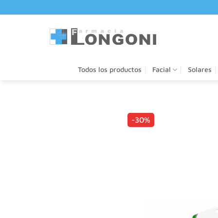
Saltar
al
contenido
Todos los productos
Facial
Solares
-30%