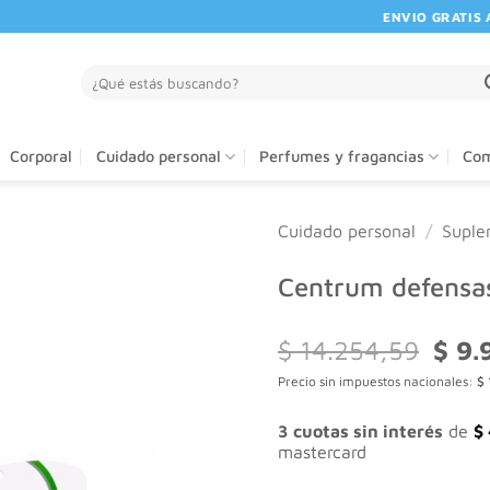
ENVIO GRATIS A PA
Buscar
por:
Corporal
Cuidado personal
Perfumes y fragancias
Com
Cuidado personal
/
Suple
Centrum defensa
El
$
14.254,59
$
9.
preci
Precio sin impuestos nacionales:
$
origi
era:
$ 14.
3 cuotas sin interés
de
$
mastercard