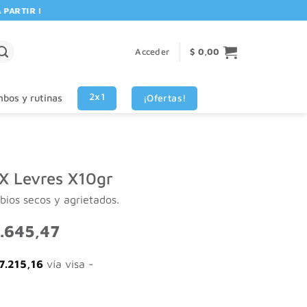
RTIR DE $80.000! 🚚 | 💳 3 CUOTAS SIN INTERES VISA - MASTERCARD
Acceder
$
0,00
2x1
¡Ofertas!
bos y rutinas
X Levres X10gr
bios secos y agrietados.
El
.645,47
o
precio
nal
actual
7.215,16
vía visa -
es:
.058,59.
$ 21.645,47.