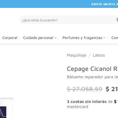
ENVIO GRATIS A PA
Buscar
por:
Corporal
Cuidado personal
Perfumes y fragancias
Com
Maquillaje
/
Labios
Cepage Cicanol R
Bálsamo reparador para la
El
$
27.058,59
$
21
preci
origi
3 cuotas sin interés
de
$
era:
mastercard
$ 27