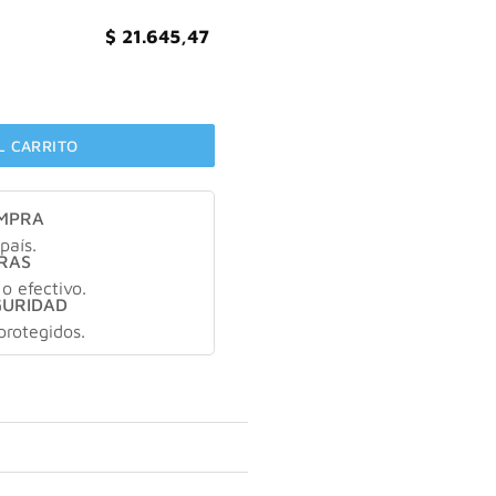
$
21.645,47
10gr cantidad
L CARRITO
OMPRA
país.
RAS
 o efectivo.
GURIDAD
protegidos.