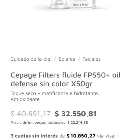
Cuidado de la piel
/
Solares
/
Faciales
Cepage Filters fluide FPS50+ oil
defense sin color X50gr
Toque seco – matificante e hidratante.
Antioxidante
El
El
$
40.691,17
$
32.550,81
precio
precio
Precio sin impuestos nacionales:
$
22.214,88
original
actual
era:
es:
$ 40.691,17.
$ 32.550,81.
3 cuotas sin interés
de
$
10.850,27
vía visa -