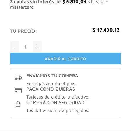
$ 21.787,66.
$ 17.430,12.
3 cuotas sin interés
de
$
5.810,04
vía visa -
mastercard
$
17.430,12
TU PRECIO:
Cetaphil loción de limpieza piel sensible normal a seca X10
AÑADIR AL CARRITO
ENVIAMOS TU COMPRA
Entregas a todo el país.
PAGÁ COMO QUIERAS
Tarjetas de crédito o efectivo.
COMPRÁ CON SEGURIDAD
Tus datos siempre protegidos.