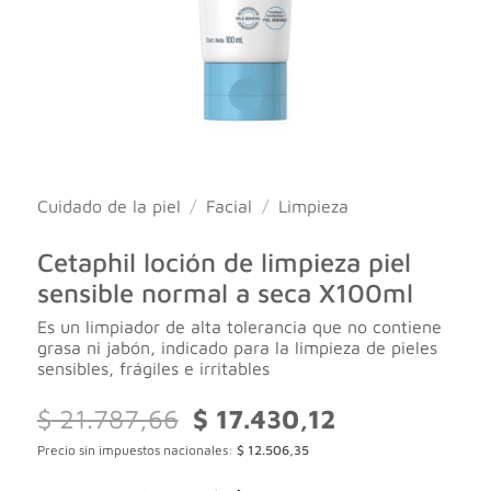
Cuidado de la piel
/
Facial
/
Limpieza
Cetaphil loción de limpieza piel
sensible normal a seca X100ml
Es un limpiador de alta tolerancia que no contiene
grasa ni jabón, indicado para la limpieza de pieles
sensibles, frágiles e irritables
El
El
$
21.787,66
$
17.430,12
precio
precio
Precio sin impuestos nacionales:
$
12.506,35
original
actual
era:
es: