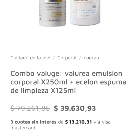
Cuidado de la piel
/
Corporal
/
cuerpo
Combo valuge: valurea emulsion
corporal X250ml + ecelon espuma
de limpieza X125ml
El
El
$
79.261,86
$
39.630,93
precio
precio
original
actual
3 cuotas sin interés
de
$
13.210,31
vía visa -
era:
es:
mastercard
$ 79.261,86.
$ 39.630,93.