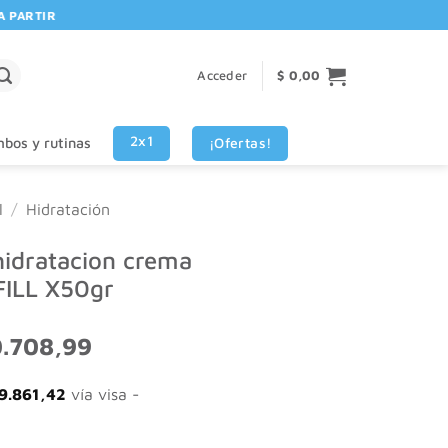
RTIR DE $80.000! 🚚 | 💳 3 CUOTAS SIN INTERES VISA - MASTERCARD
Acceder
$
0,00
2x1
¡Ofertas!
bos y rutinas
l
/
Hidratación
hidratacion crema
FILL X50gr
El
.708,99
o
precio
nal
actual
9.861,42
vía visa -
es:
584,27.
$ 20.708,99.