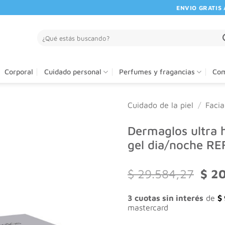
ENVIO GRATIS A PA
Buscar
por:
Corporal
Cuidado personal
Perfumes y fragancias
Com
Cuidado de la piel
/
Facia
Dermaglos ultra 
gel dia/noche RE
El
$
29.584,27
$
20
preci
origi
3 cuotas sin interés
de
$
era:
mastercard
$ 29.