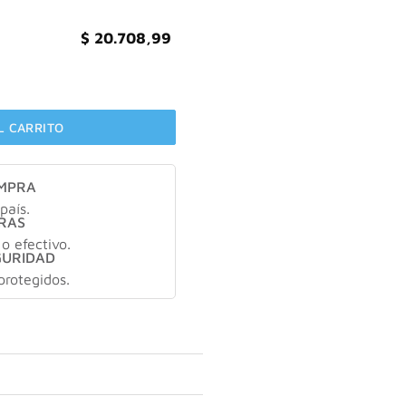
$
20.708,99
 crema gel dia/noche REFILL X50gr cantidad
L CARRITO
OMPRA
país.
RAS
 o efectivo.
GURIDAD
protegidos.