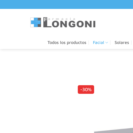
Saltar
al
contenido
Todos los productos
Facial
Solares
-30%