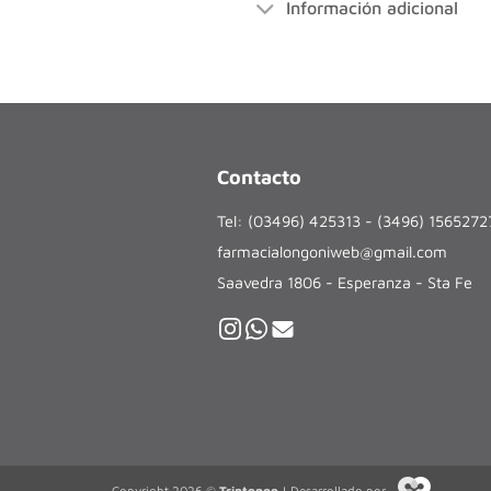
Información adicional
Contacto
Tel: (03496) 425313 - (3496) 156527
farmacialongoniweb@gmail.com
Saavedra 1806 - Esperanza - Sta Fe
Copyright 2026 ©
Triptongo
| Desarrollado por