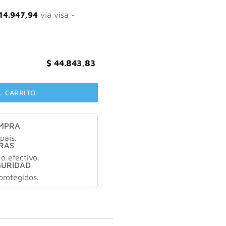
14.947,94
vía visa -
$
44.843,83
L CARRITO
OMPRA
país.
RAS
 o efectivo.
GURIDAD
protegidos.