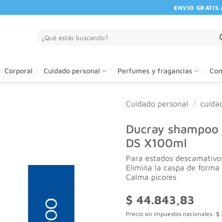
ENVIO GRATIS A PA
Buscar
por:
Corporal
Cuidado personal
Perfumes y fragancias
Com
Cuidado personal
/
cuida
Ducray shampoo t
DS X100ml
Para estados descamativos
Elimina la caspa de forma
Calma picores
$
44.843,83
Precio sin impuestos nacionales:
$