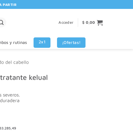
RTIR DE $80.000! 🚚 | 💳 3 CUOTAS SIN INTERES VISA - MASTERCARD
Acceder
$
0,00
2x1
¡Ofertas!
bos y rutinas
do del cabello
ratante kelual
 severos.
 duradera
33.285,49