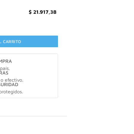
$
21.917,38
idad
L CARRITO
OMPRA
país.
RAS
 o efectivo.
GURIDAD
protegidos.