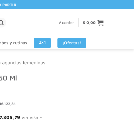
RTIR DE $80.000! 🚚 | 💳 3 CUOTAS SIN INTERES VISA - MASTERCARD
Acceder
$
0,00
2x1
¡Ofertas!
bos y rutinas
fragancias femeninas
50 Ml
16.122,84
7.305,79
vía visa -