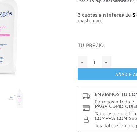
Precio sin impuestos nacionales:
$
origi
era:
$ 25
3 cuotas sin interés
de
$
mastercard
TU PRECIO:
Dermaglos emulsión corporal
AÑADIR A
ENVIAMOS TU C
Entregas a todo el 
PAGÁ COMO QUIE
Tarjetas de crédito
COMPRÁ CON SE
Tus datos siempre 