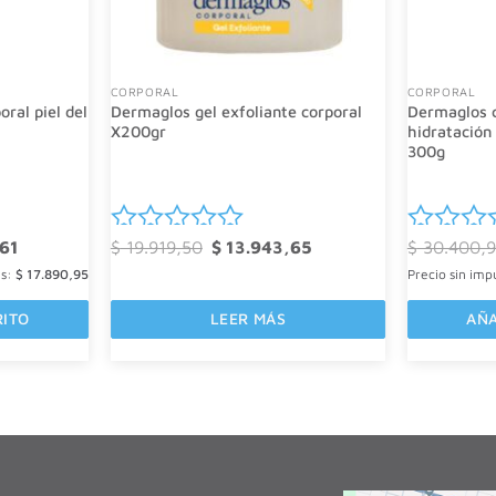
CORPORAL
CORPORAL
ral piel del
Dermaglos gel exfoliante corporal
Dermaglos 
X200gr
hidratación
300g
El
El
El
61
$
19.919,50
$
13.943,65
$
30.400,9
Valorado
Valorad
precio
precio
precio
es:
$
actual
17.890,95
original
actual
Precio sin imp
con
con
es:
era:
es:
0
0
8.
$ 28.349,61.
$ 19.919,50.
$ 13.943,65.
RITO
LEER MÁS
AÑA
de
de
5
5