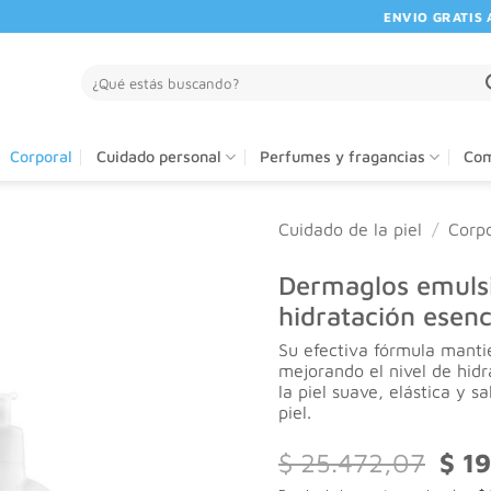
ENVIO GRATIS A PAR
Buscar
por:
Corporal
Cuidado personal
Perfumes y fragancias
Com
Cuidado de la piel
/
Corpo
Dermaglos emulsi
hidratación esen
Su efectiva fórmula mantien
mejorando el nivel de hidr
la piel suave, elástica y s
piel.
El
$
25.472,07
$
19
preci