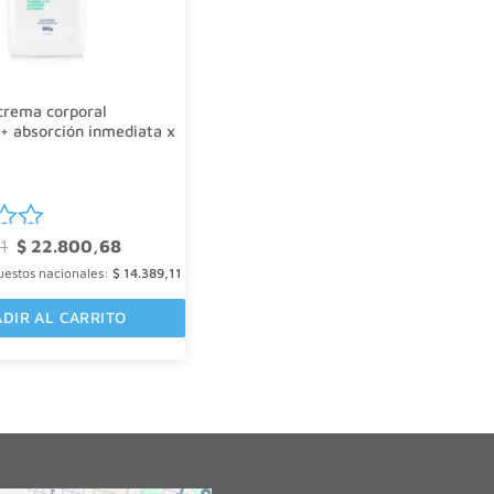
crema corporal
 + absorción inmediata x
El
El
1
$
22.800,68
o
precio
precio
uestos nacionales:
original
$
14.389,11
actual
era:
es:
$ 30.400,91.
$ 22.800,68.
DIR AL CARRITO