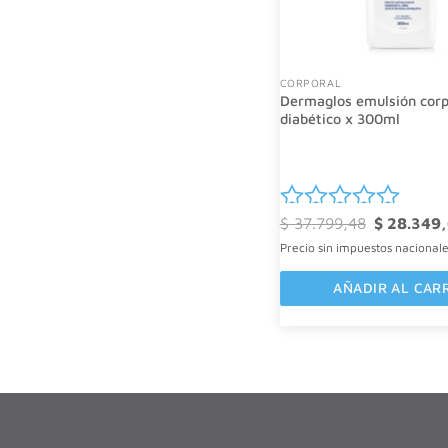
CORPORAL
Dermaglos emulsión corpo
diabético x 300ml
El
$
37.799,48
$
28.349,
Valorado
precio
Precio sin impuestos nacional
original
con
era:
0
$ 37.799,4
AÑADIR AL CAR
de
5