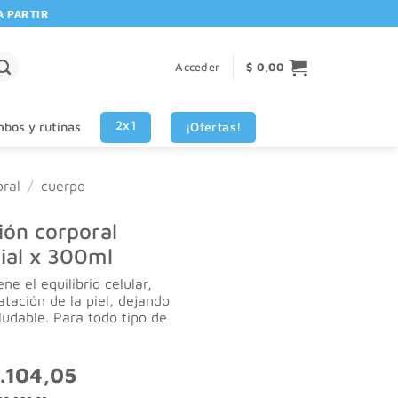
TIR DE $80.000! 🚚 | 💳 3 CUOTAS SIN INTERES VISA - MASTERCARD
Acceder
$
0,00
2x1
¡Ofertas!
bos y rutinas
ral
/
cuerpo
ón corporal
cial x 300ml
e el equilibrio celular,
atación de la piel, dejando
aludable. Para todo tipo de
El
.104,05
o
precio