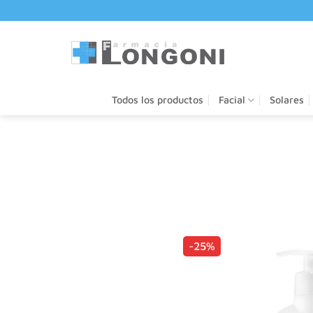
Saltar
al
contenido
Todos los productos
Facial
Solares
-25%