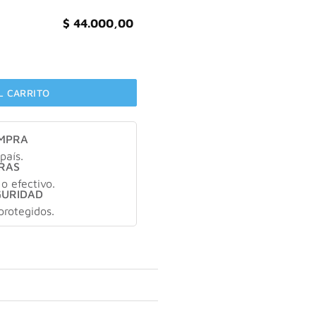
$
44.000,00
apsulas cantidad
L CARRITO
OMPRA
país.
RAS
 o efectivo.
GURIDAD
protegidos.