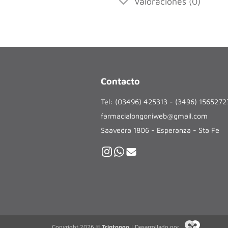
Valoraciones (0)
Contacto
Tel: (03496) 425313 - (3496) 156527
farmacialongoniweb@gmail.com
Saavedra 1806 - Esperanza - Sta Fe
Copyright 2026 ©
Triptongo
| Desarrollado por