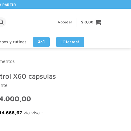
RTIR DE $80.000! 🚚 | 💳 3 CUOTAS SIN INTERES VISA - MASTERCARD
Acceder
$
0,00
2x1
¡Ofertas!
bos y rutinas
mentos
trol X60 capsulas
ante
El
4.000,00
io
precio
inal
actual
14.666,67
vía visa -
es:
5.000,00.
$ 44.000,00.