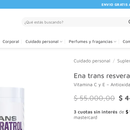
ENVIO GRATIS A PA
Buscar
por:
Corporal
Cuidado personal
Perfumes y fragancias
Com
Cuidado personal
/
Suple
Ena trans resvera
Vitamina C y E – Antioxid
El
$
55.000,00
$
4
prec
orig
3 cuotas sin interés
de
$
era:
mastercard
$ 5