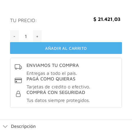
Valorado
1
con
5
de 5
en base a
$
21.421,03
TU PRECIO:
valoración
de un
Bagó energia 30 comprimidos cantidad
cliente
AÑADIR AL CARRITO
ENVIAMOS TU COMPRA
Entregas a todo el país.
PAGÁ COMO QUIERAS
Tarjetas de crédito o efectivo.
COMPRÁ CON SEGURIDAD
Tus datos siempre protegidos.
Descripción