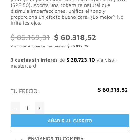
(SPF 50). Aporta una cobertura natural que
disimula imperfecciones, unifica el tono y
proporciona un efecto buena cara. ¿Lo mejor? No
irrita los ojos.
El
El
$
86.169,31
$
60.318,52
precio
precio
Precio sin impuestos nacionales:
$
35.929,25
original
actual
era:
es:
$ 86.169,31.
$ 60.318,52.
3 cuotas sin interés
de
$
28.723,10
vía visa -
mastercard
$
60.318,52
TU PRECIO:
Fotoprotector ISDIN Fusion Water Color Light SPF 50 cantid
AÑADIR AL CARRITO
ENVIAMOS TU COMPRA