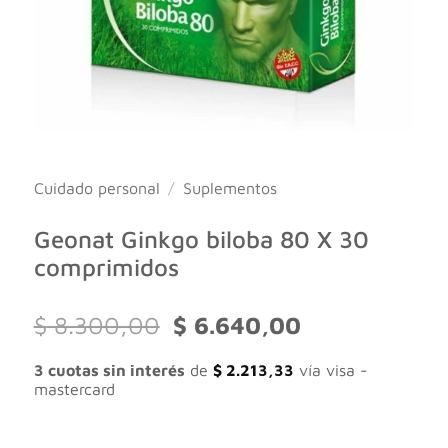
Cuidado personal
/
Suplementos
Geonat Ginkgo biloba 80 X 30
comprimidos
El
El
$
8.300,00
$
6.640,00
precio
precio
original
actual
3 cuotas sin interés
de
$
2.213,33
vía visa -
era:
es:
mastercard
$ 8.300,00.
$ 6.640,00.