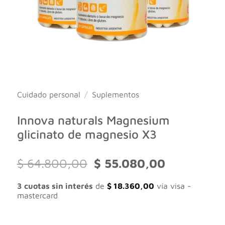
Cuidado personal
/
Suplementos
Innova naturals Magnesium
glicinato de magnesio X3
El
El
$
64.800,00
$
55.080,00
precio
precio
original
actual
3 cuotas sin interés
de
$
18.360,00
vía visa -
era:
es:
mastercard
$ 64.800,00.
$ 55.080,00.