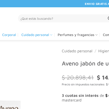
ENVIO GRATIS A PAR
Buscar
por:
Corporal
Cuidado personal
Perfumes y fragancias
Com
Cuidado personal
/
Higie
Aveno jabón de u
El
$
20.898,41
$
14
preci
Precio sin impuestos nacionales:
$
origi
era:
$ 20.
3 cuotas sin interés
de
$
mastercard