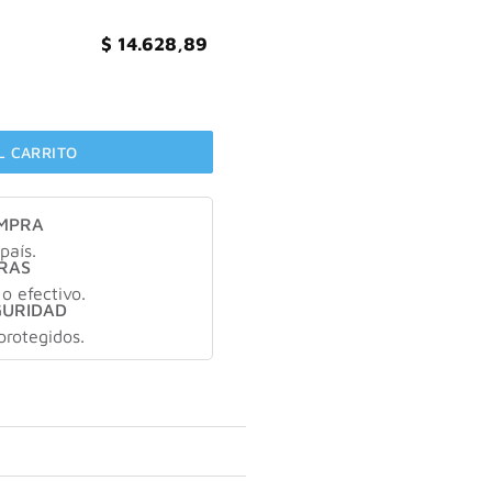
$
14.628,89
20gr cantidad
L CARRITO
OMPRA
país.
RAS
 o efectivo.
GURIDAD
protegidos.