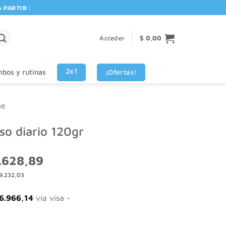
TIR DE $80.000! 🚚 | 💳 3 CUOTAS SIN INTERES VISA - MASTERCARD
Acceder
$
0,00
2x1
¡Ofertas!
bos y rutinas
ne
so diario 120gr
El
.628,89
o
precio
9.232,03
nal
actual
es:
898,41.
$ 14.628,89.
6.966,14
vía visa -