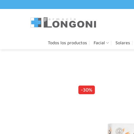
Saltar
al
contenido
Todos los productos
Facial
Solares
-30%