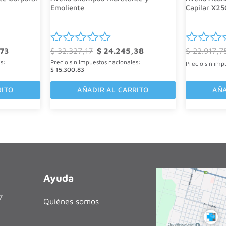
Emoliente
Capilar X25
El
El
El
73
$
32.327,17
$
24.245,38
$
22.917,7
Valorado
Valorad
precio
precio
precio
s:
Precio sin impuestos nacionales:
actual
original
actual
Precio sin imp
con
con
$
15.300,83
es:
era:
es:
0
0
7.
$ 44.538,73.
$ 32.327,17.
$ 24.245,38.
RITO
de
AÑADIR AL CARRITO
de
AÑA
5
5
Ayuda
27
Quiénes somos