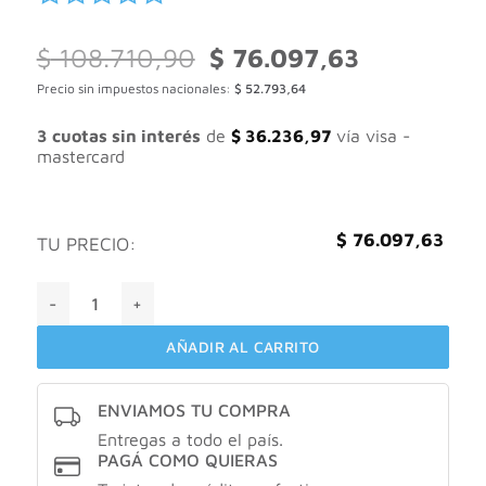
El
El
$
108.710,90
$
76.097,63
precio
precio
Precio sin impuestos nacionales:
$
52.793,64
original
actual
era:
es:
$ 108.710,90.
$ 76.097,63.
3 cuotas sin interés
de
$
36.236,97
vía visa -
mastercard
$
76.097,63
TU PRECIO:
LA ROCHE-POSAY EFFACLAR GEL ESPUMOSO PURIFICANTE 
AÑADIR AL CARRITO
ENVIAMOS TU COMPRA
Entregas a todo el país.
PAGÁ COMO QUIERAS