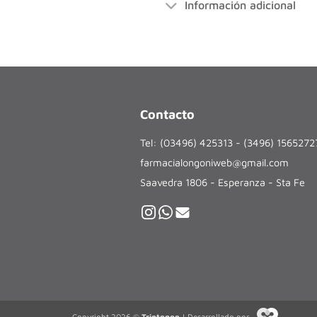
Información adicional
Contacto
Tel: (03496) 425313 - (3496) 156527
farmacialongoniweb@gmail.com
Saavedra 1806 - Esperanza - Sta Fe
Copyright 2026 ©
Triptongo
| Desarrollado por