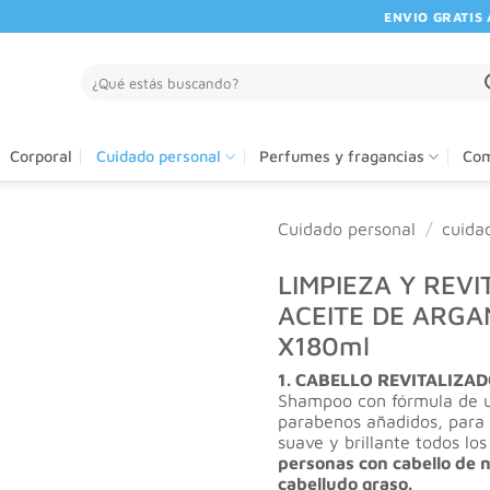
ENVIO GRATIS A P
Buscar
por:
Corporal
Cuidado personal
Perfumes y fragancias
Com
Cuidado personal
/
cuida
LIMPIEZA Y REVI
ACEITE DE ARG
X180ml
1. CABELLO REVITALIZAD
Shampoo con fórmula de us
parabenos añadidos, para u
suave y brillante todos los
personas con cabello de 
cabelludo graso.