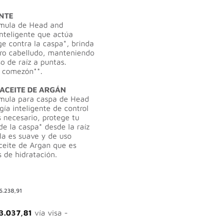
ENTE
rmula de Head and
inteligente que actúa
e contra la caspa*, brinda
ero cabelludo, manteniendo
o de raíz a puntas.
a comezón**.
ACEITE DE ARGÁN
rmula para caspa de Head
ía inteligente de control
 necesario, protege tu
de la caspa* desde la raíz
la es suave y de uso
ceite de Argan que es
 de hidratación.
6.238,91
3.037,81
vía visa -