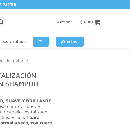
ARTIR DE $80.000! 🚚 | 💳 3 CUOTAS SIN INTERES VISA - MASTERCARD
Acceder
$
0,00
2x1
¡Ofertas!
bos y rutinas
do del cabello
TALIZACIÓN
AN SHAMPOO
O, SUAVE Y BRILLANTE
o diario y libre de
n cabello revitalizado,
 días. Es ideal
para
normal a seco, con cuero