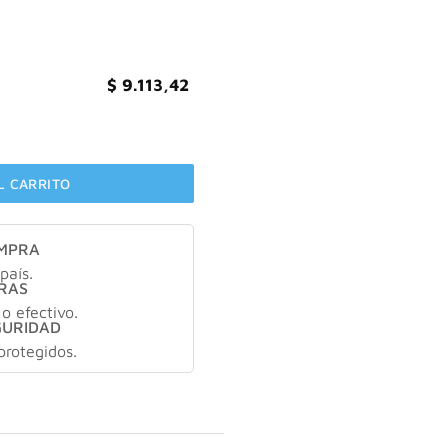
$
9.113,42
N ACEITE DE ARGAN SHAMPOO X180ml cantidad
L CARRITO
OMPRA
país.
RAS
 o efectivo.
GURIDAD
protegidos.