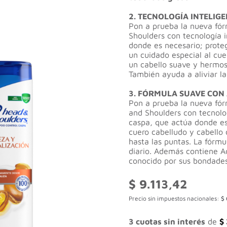
2. TECNOLOGÍA INTELIG
Pon a prueba la nueva fó
Shoulders con tecnología 
donde es necesario; proteg
un cuidado especial al cu
un cabello suave y hermos
También ayuda a aliviar l
3. FÓRMULA SUAVE CON 
Pon a prueba la nueva fó
and Shoulders con tecnolog
caspa, que actúa donde es
cuero cabelludo y cabello 
hasta las puntas. La fórmu
diario. Además contiene A
conocido por sus bondades
$
9.113,42
Precio sin impuestos nacionales:
$
3 cuotas sin interés
de
$