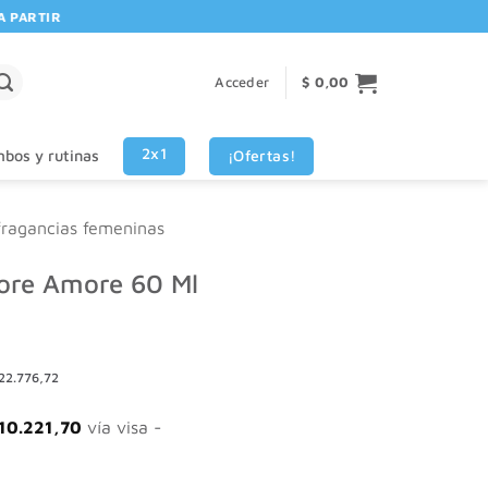
ARTIR DE $80.000! 🚚 | 💳 3 CUOTAS SIN INTERES VISA - MASTERCARD
Acceder
$
0,00
2x1
¡Ofertas!
bos y rutinas
fragancias femeninas
ore Amore 60 Ml
22.776,72
10.221,70
vía visa -