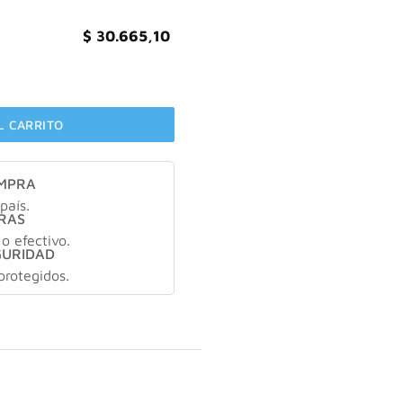
$
30.665,10
60 Ml cantidad
L CARRITO
OMPRA
país.
RAS
 o efectivo.
GURIDAD
protegidos.