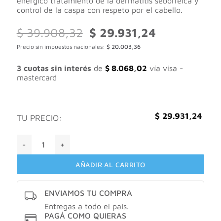
enérgico tratamiento de la dermatitis seborreica y
control de la caspa con respeto por el cabello.
El
El
$
39.908,32
$
29.931,24
precio
precio
Precio sin impuestos nacionales:
$
20.003,36
original
actual
era:
es:
$ 39.908,32.
$ 29.931,24.
3 cuotas sin interés
de
$
8.068,02
vía visa -
mastercard
$
29.931,24
TU PRECIO:
Valuge Piroctol AS Shampoo control caspa y seborrea cantid
AÑADIR AL CARRITO
ENVIAMOS TU COMPRA
Entregas a todo el país.
PAGÁ COMO QUIERAS