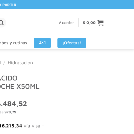
RTIR DE $80.000! 🚚 | 💳 3 CUOTAS SIN INTERES VISA - MASTERCARD
Acceder
$
0,00
2x1
¡Ofertas!
bos y rutinas
l
/
Hidratación
 ÁCIDO
OCHE X50ML
El
.484,52
o
precio
33.978,79
nal
actual
es:
.646,03.
$ 36.484,52.
16.215,34
vía visa -