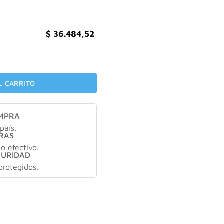
$
36.484,52
IALURÓNICO NOCHE X50ML cantidad
L CARRITO
OMPRA
país.
RAS
 o efectivo.
GURIDAD
protegidos.