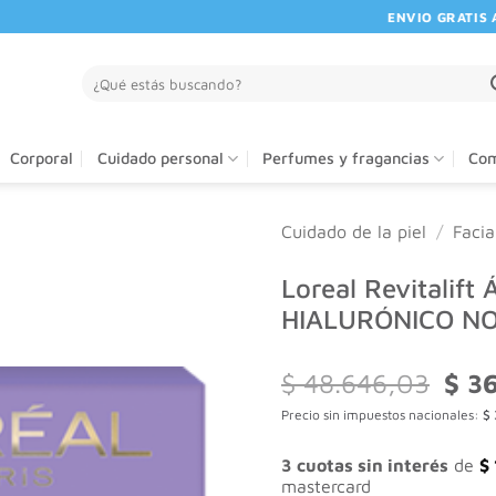
ENVIO GRATIS A PA
Buscar
por:
Corporal
Cuidado personal
Perfumes y fragancias
Com
Cuidado de la piel
/
Facia
Loreal Revitalift
HIALURÓNICO N
El
$
48.646,03
$
36
preci
Precio sin impuestos nacionales:
$
origi
era:
$ 48
3 cuotas sin interés
de
$
mastercard