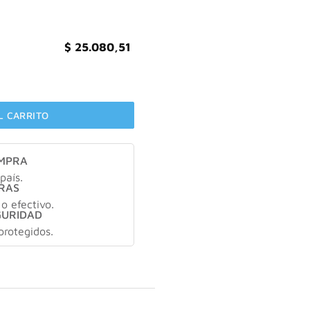
$
25.080,51
R 200ml cantidad
L CARRITO
OMPRA
país.
RAS
 o efectivo.
GURIDAD
protegidos.