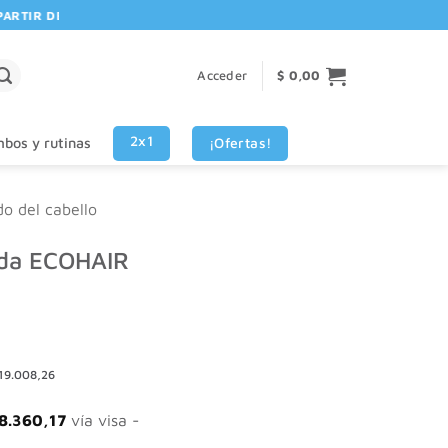
IR DE $80.000! 🚚 | 💳 3 CUOTAS SIN INTERES VISA - MASTERCARD
Acceder
$
0,00
2x1
¡Ofertas!
bos y rutinas
do del cabello
da ECOHAIR
19.008,26
8.360,17
vía visa -