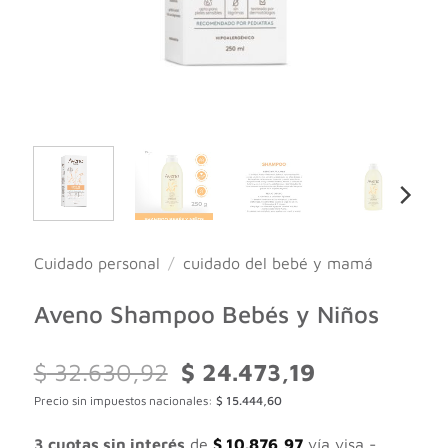
Cuidado personal
/
cuidado del bebé y mamá
Aveno Shampoo Bebés y Niños
El
El
$
32.630,92
$
24.473,19
precio
precio
Precio sin impuestos nacionales:
$
15.444,60
original
actual
era:
es:
$ 32.630,92.
$ 24.473,19.
3 cuotas sin interés
de
$
10.876,97
vía visa -