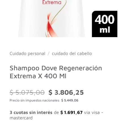
Cuidado personal
/
cuidado del cabello
Shampoo Dove Regeneración
Extrema X 400 Ml
El
El
$
5.075,00
$
3.806,25
precio
precio
Precio sin impuestos nacionales:
$
5.449,06
original
actual
era:
es:
$ 5.075,00.
$ 3.806,25.
3 cuotas sin interés
de
$
1.691,67
vía visa -
mastercard