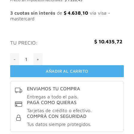
original
actual
era:
es:
$ 13.914,29.
$ 10.435,72.
3 cuotas sin interés
de
$
4.638,10
vía visa -
mastercard
$
10.435,72
TU PRECIO:
st. ives crema corporal humectación intensiva X532ml cant
AÑADIR AL CARRITO
ENVIAMOS TU COMPRA
Entregas a todo el país.
PAGÁ COMO QUIERAS
Tarjetas de crédito o efectivo.
COMPRÁ CON SEGURIDAD
Tus datos siempre protegidos.