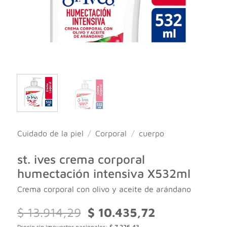
Cuidado de la piel
/
Corporal
/
cuerpo
st. ives crema corporal
humectación intensiva X532ml
Crema corporal con olivo y aceite de arándano
El
El
$
13.914,29
$
10.435,72
precio
precio
Precio sin impuestos nacionales:
$
7.226,43