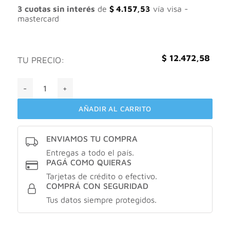
original
actual
3 cuotas sin interés
de
$
4.157,53
vía visa -
era:
es:
mastercard
$ 15.590,73.
$ 12.472,58.
$
12.472,58
TU PRECIO:
Viasek defense espuma intima femenina con probioticos X1
AÑADIR AL CARRITO
ENVIAMOS TU COMPRA
Entregas a todo el país.
PAGÁ COMO QUIERAS
Tarjetas de crédito o efectivo.
COMPRÁ CON SEGURIDAD
Tus datos siempre protegidos.