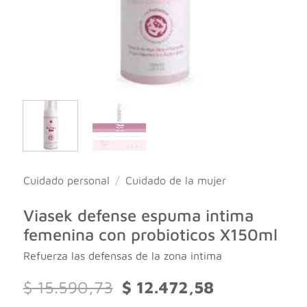
Cuidado personal
/
Cuidado de la mujer
Viasek defense espuma intima
femenina con probioticos X150ml
Refuerza las defensas de la zona intima
El
El
$
15.590,73
$
12.472,58
precio
precio