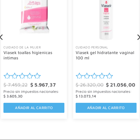
CUIDADO DE LA MUJER
CUIDADO PERSONAL
Viasek toallas higienicas
Viasek gel hidratante vaginal
intimas
100 ml
El
El
El
El
$
7.459,22
$
5.967,37
$
26.320,00
$
21.056,00
Valorado
Valorado
o
precio
precio
precio
pr
Precio sin impuestos nacionales:
Precio sin impuestos nacionales:
l
original
actual
original
ac
con
con
era:
es:
era:
es
$
3.605,30
$
13.073,14
869,55.
$ 7.459,22.
$ 5.967,37.
$ 26.320,00.
$ 
0
0
AÑADIR AL CARRITO
AÑADIR AL CARRITO
de
de
5
5