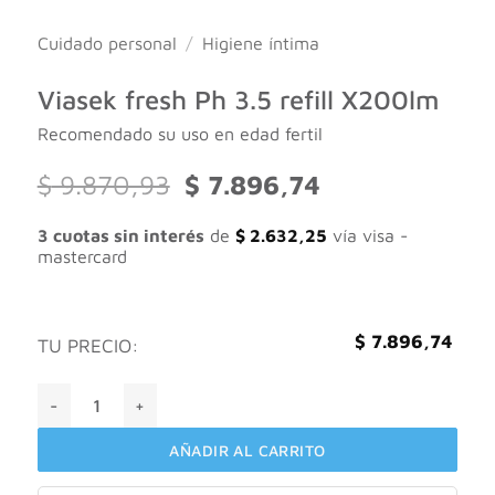
Cuidado personal
/
Higiene íntima
Viasek fresh Ph 3.5 refill X200lm
Recomendado su uso en edad fertil
El
El
$
9.870,93
$
7.896,74
precio
precio
original
actual
3 cuotas sin interés
de
$
2.632,25
vía visa -
era:
es:
mastercard
$ 9.870,93.
$ 7.896,74.
$
7.896,74
TU PRECIO:
Viasek fresh Ph 3.5 refill X200lm cantidad
AÑADIR AL CARRITO