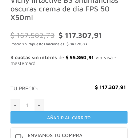
Vichy liftactive B3 antimanchas
oscuras crema de día FPS 50
X50ml
El
El
$
167.582,73
$
117.307,91
precio
precio
Precio sin impuestos nacionales:
$
84.120,83
original
actual
era:
es:
$ 167.582,73.
$ 117.307,91.
3 cuotas sin interés
de
$
55.860,91
vía visa -
mastercard
$
117.307,91
TU PRECIO:
Vichy liftactive B3 antimanchas oscuras crema de día FPS 
AÑADIR AL CARRITO
ENVIAMOS TU COMPRA