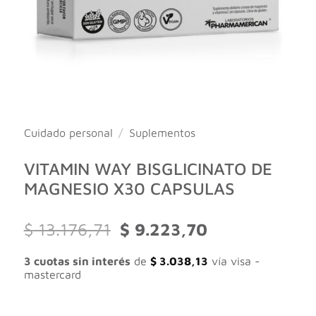
Cuidado personal
/
Suplementos
VITAMIN WAY BISGLICINATO DE
MAGNESIO X30 CAPSULAS
El
El
$
13.176,71
$
9.223,70
precio
precio
original
actual
3 cuotas sin interés
de
$
3.038,13
vía visa -
era:
es:
mastercard
$ 13.176,71.
$ 9.223,70.