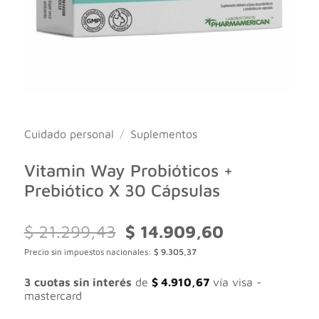
Cuidado personal
/
Suplementos
Vitamin Way Probióticos +
Prebiótico X 30 Cápsulas
El
El
$
21.299,43
$
14.909,60
precio
precio
Precio sin impuestos nacionales:
$
9.305,37
original
actual
era:
es:
$ 21.299,43.
$ 14.909,60.
3 cuotas sin interés
de
$
4.910,67
vía visa -
mastercard