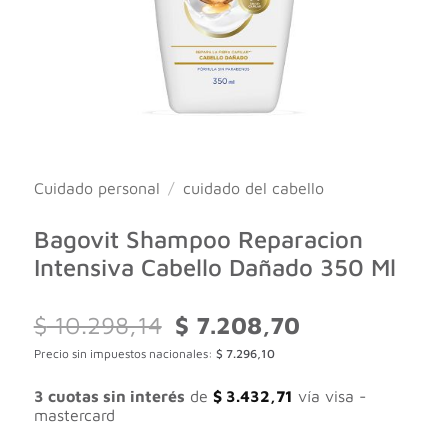
Cuidado personal
/
cuidado del cabello
Bagovit Shampoo Reparacion
Intensiva Cabello Dañado 350 Ml
El
El
$
10.298,14
$
7.208,70
precio
precio
Precio sin impuestos nacionales:
$
7.296,10
original
actual
era:
es:
$ 10.298,14.
$ 7.208,70.
3 cuotas sin interés
de
$
3.432,71
vía visa -
mastercard