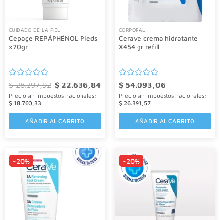
CUIDADO DE LA PIEL
CORPORAL
Cepage REPÁPHÉNOL Pieds
Cerave crema hidratante
x70gr
X454 gr refill
Valorado
El
El
Valorado
$
28.297,92
$
22.636,84
$
54.093,06
precio
precio
con
con
Precio sin impuestos nacionales:
Precio sin impuestos nacionales:
original
actual
0
0
era:
es:
$
18.760,33
$
26.391,57
de
de
$ 28.297,92.
$ 22.636,84.
5
5
AÑADIR AL CARRITO
AÑADIR AL CARRITO
-20%
-20%