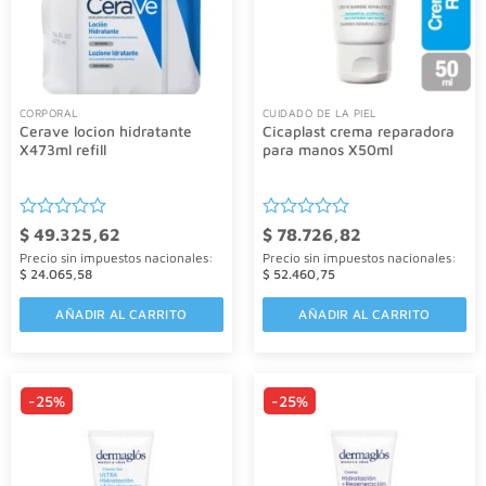
CORPORAL
CUIDADO DE LA PIEL
Cerave locion hidratante
Cicaplast crema reparadora
X473ml refill
para manos X50ml
Valorado
Valorado
$
49.325,62
$
78.726,82
con
con
Precio sin impuestos nacionales:
Precio sin impuestos nacionales:
0
0
$
24.065,58
$
52.460,75
de
de
5
5
AÑADIR AL CARRITO
AÑADIR AL CARRITO
-25%
-25%