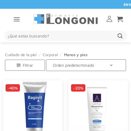
Saltar
ENVIO GR
al
contenido
Buscar
por:
Cuidado de la piel
/
Corporal
/
Manos y pies
Filtrar
-40%
-20%