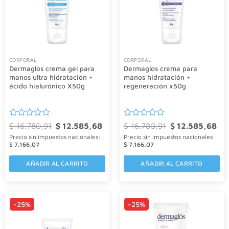
CORPORAL
CORPORAL
Dermaglos crema gel para
Dermaglos crema para
manos ultra hidratación +
manos hidratación +
ácido hialurónico X50g
regeneración x50g
Valorado
El
El
Valorado
El
El
$
16.780,91
$
12.585,68
$
16.780,91
$
12.585,68
precio
precio
precio
pre
con
con
Precio sin impuestos nacionales:
Precio sin impuestos nacionales:
original
actual
original
act
0
0
era:
es:
era:
es:
$
7.166,07
$
7.166,07
de
de
$ 16.780,91.
$ 12.585,68.
$ 16.780,91.
$ 1
5
5
AÑADIR AL CARRITO
AÑADIR AL CARRITO
-25%
-25%