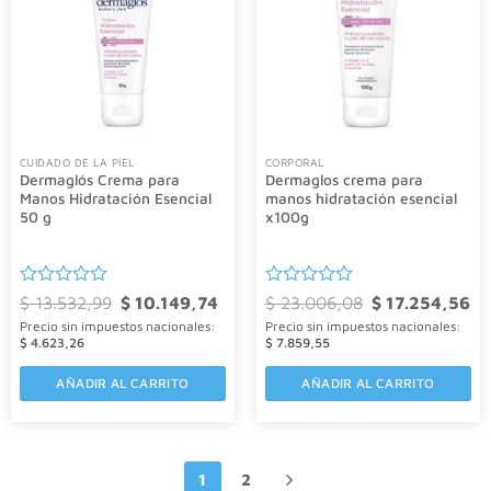
CUIDADO DE LA PIEL
CORPORAL
Dermaglós Crema para
Dermaglos crema para
Manos Hidratación Esencial
manos hidratación esencial
50 g
x100g
Valorado
El
El
Valorado
El
El
$
13.532,99
$
10.149,74
$
23.006,08
$
17.254,56
precio
precio
precio
pre
con
con
Precio sin impuestos nacionales:
Precio sin impuestos nacionales:
original
actual
original
act
0
0
era:
es:
era:
es:
$
4.623,26
$
7.859,55
de
de
$ 13.532,99.
$ 10.149,74.
$ 23.006,08.
$ 1
5
5
AÑADIR AL CARRITO
AÑADIR AL CARRITO
1
2