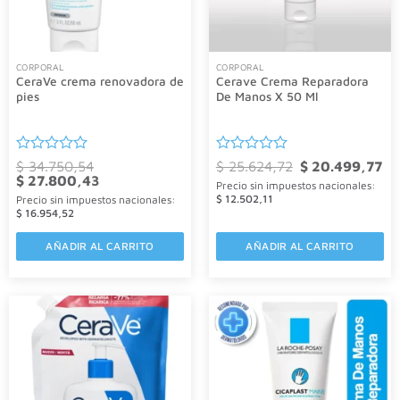
CORPORAL
CORPORAL
CeraVe crema renovadora de
Cerave Crema Reparadora
pies
De Manos X 50 Ml
Valorado
Valorado
El
El
$
34.750,54
$
25.624,72
$
20.499,77
precio
pre
El
con
El
con
$
27.800,43
Precio sin impuestos nacionales:
original
act
precio
precio
0
0
era:
es:
$
12.502,11
Precio sin impuestos nacionales:
original
actual
de
de
$ 25.624,72.
$ 2
era:
es:
$
16.954,52
5
5
$ 34.750,54.
$ 27.800,43.
AÑADIR AL CARRITO
AÑADIR AL CARRITO