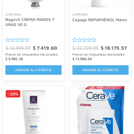
CORPORAL
CORPORAL
Bagovit CREMA MANOS Y
Cepage REPÁPHÉNOL Mains
UÑAS 50 G
Valorado
El
El
Valorado
El
El
$
12.365,97
$
7.419,60
$
22.720,95
$
18.175,57
precio
precio
precio
pre
con
con
Precio sin impuestos nacionales:
Precio sin impuestos nacionales:
original
actual
original
act
0
0
era:
es:
era:
es:
$
5.982,26
$
13.966,94
de
de
$ 12.365,97.
$ 7.419,60.
$ 22.720,95.
$ 1
5
5
AÑADIR AL CARRITO
AÑADIR AL CARRITO
-20%