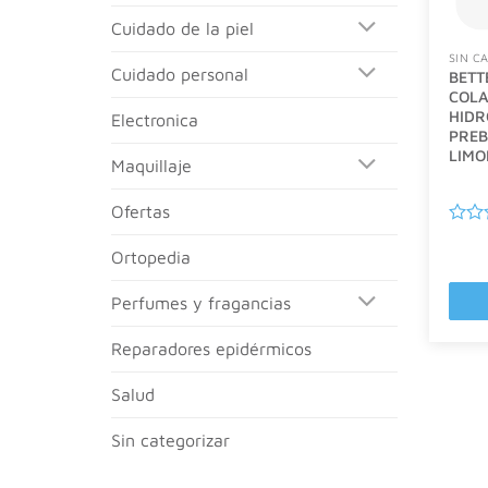
cuidado de la piel
SIN C
cuidado personal
BETT
COL
HIDR
electronica
PREB
LIMO
maquillaje
ofertas
Valor
con
ortopedia
0
de
perfumes y fragancias
5
reparadores epidérmicos
salud
sin categorizar