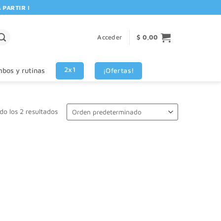
RTIR DE $80.000! 🚚 | 💳 3 CUOTAS SIN INTERES VISA - MASTERCARD
Acceder
$
0,00
2x1
¡Ofertas!
bos y rutinas
o los 2 resultados