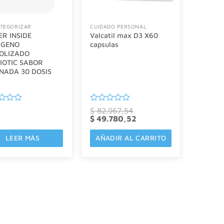
ATEGORIZAR
CUIDADO PERSONAL
ER INSIDE
Valcatil max D3 X60
AGENO
capsulas
OLIZADO
IOTIC SABOR
NADA 30 DOSIS
ado
Valorado
$
82.967,54
El
con
El
$
49.780,52
precio
precio
0
original
actual
de
LEER MÁS
AÑADIR AL CARRITO
era:
es:
5
$ 82.967,54.
$ 49.780,52.