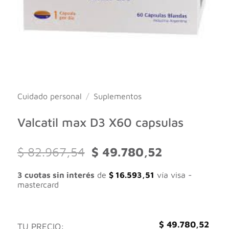
Cuidado personal
/
Suplementos
Valcatil max D3 X60 capsulas
El
El
$
82.967,54
$
49.780,52
precio
precio
original
actual
3 cuotas sin interés
de
$
16.593,51
vía visa -
era:
es:
mastercard
$ 82.967,54.
$ 49.780,52.
$
49.780,52
TU PRECIO: