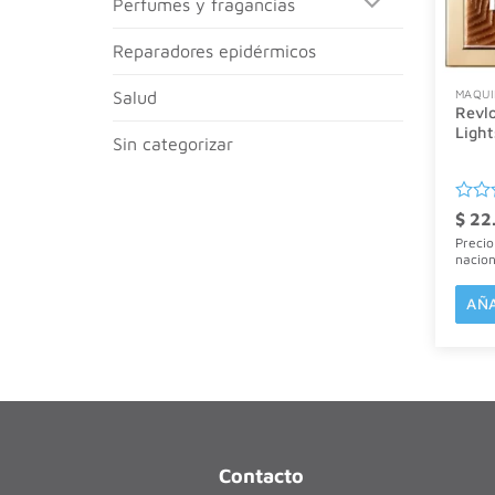
perfumes y fragancias
reparadores epidérmicos
MAQUI
salud
Revlo
Ligh
sin categorizar
Valor
$
22
con
Precio
0
nacio
de
5
AÑA
Contacto