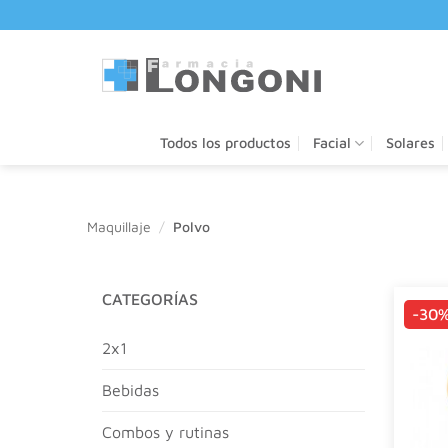
Saltar
al
contenido
Todos los productos
Facial
Solares
Maquillaje
/
Polvo
CATEGORÍAS
-30
2x1
bebidas
combos y rutinas