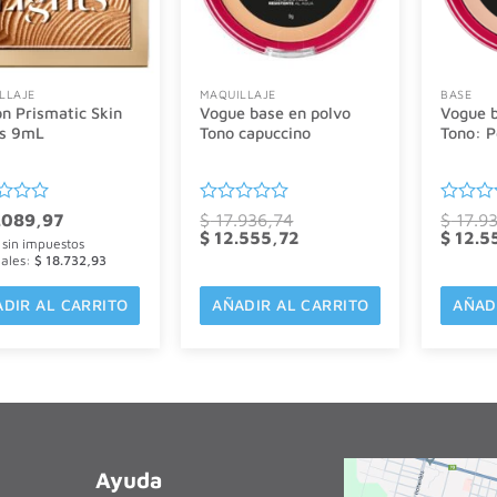
LLAJE
MAQUILLAJE
BASE
n Prismatic Skin
Vogue base en polvo
Vogue b
ts 9mL
Tono capuccino
Tono: P
ado
Valorado
Valorad
.089,97
$
17.936,74
$
17.93
El
con
El
El
con
$
12.555,72
$
12.5
 sin impuestos
precio
precio
precio
0
0
nales:
$
18.732,93
original
actual
original
de
de
era:
es:
era:
5
5
$ 17.936,74.
$ 12.555,72.
$ 17.93
DIR AL CARRITO
AÑADIR AL CARRITO
AÑAD
Ayuda