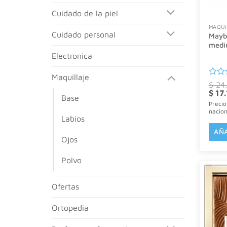
cuidado de la piel
MAQUI
cuidado personal
Maybe
medi
electronica
maquillaje
Valor
$
24.
El
con
$
17.
base
preci
0
Precio
origin
de
nacio
era:
5
labios
$ 24.
AÑA
ojos
polvo
ofertas
ortopedia