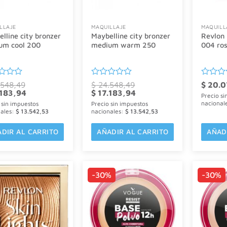
LLAJE
MAQUILLAJE
MAQUILL
lline city bronzer
Maybelline city bronzer
Revlon
um cool 200
medium warm 250
004 ro
ado
Valorado
Valorad
548,49
$
24.548,49
$
20.0
El
El
con
El
con
183,94
$
17.183,94
Precio si
o
precio
precio
precio
0
0
nacional
 sin impuestos
Precio sin impuestos
al
actual
original
actual
de
de
nales:
$
13.542,53
nacionales:
$
13.542,53
es:
era:
es:
5
5
548,49.
$ 17.183,94.
$ 24.548,49.
$ 17.183,94.
DIR AL CARRITO
AÑADIR AL CARRITO
AÑAD
-30%
-30%