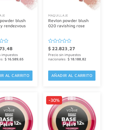
AJE
MAQUILLAJE
 powder blush
Revlon powder blush
sy rendezvous
020 ravishing rose
o
Valorado
73,48
$
22.823,27
con
n impuestos
Precio sin impuestos
0
es:
$
16.589,65
nacionales:
$
18.188,82
de
5
IR AL CARRITO
AÑADIR AL CARRITO
-30%