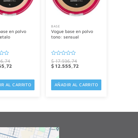
BASE
ase en polvo
Vogue base en polvo
etalo
tono: sensual
o
Valorado
6,74
$
17.936,74
El
El
con
El
55,72
$
12.555,72
precio
precio
precio
0
actual
original
actual
de
es:
era:
es:
5
6,74.
$ 12.555,72.
$ 17.936,74.
$ 12.555,72.
IR AL CARRITO
AÑADIR AL CARRITO