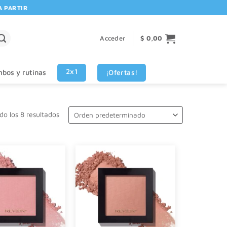
TIR DE $80.000! 🚚 | 💳 3 CUOTAS SIN INTERES VISA - MASTERCARD
Acceder
$
0,00
2x1
¡Ofertas!
bos y rutinas
o los 8 resultados