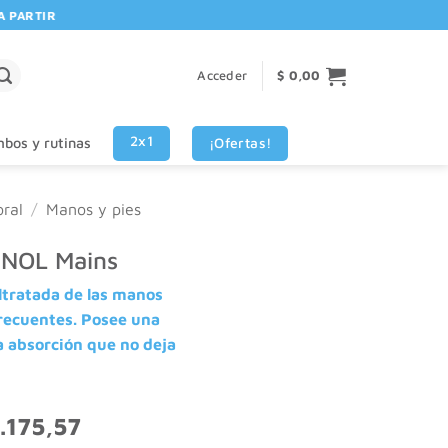
RTIR DE $80.000! 🚚 | 💳 3 CUOTAS SIN INTERES VISA - MASTERCARD
Acceder
$
0,00
2x1
¡Ofertas!
bos y rutinas
ral
/
Manos y pies
NOL Mains
altratada de las manos
recuentes. Posee una
a absorción que no deja
El
.175,57
o
precio