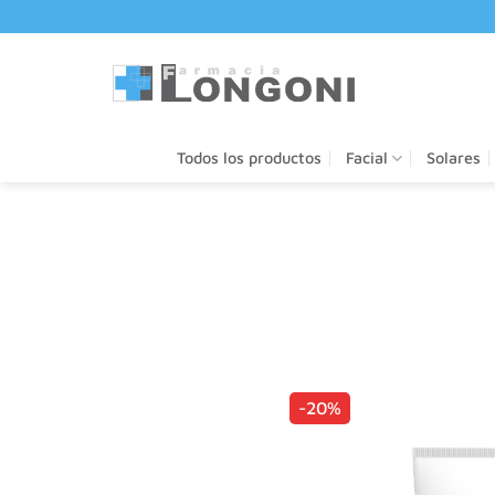
Saltar
al
contenido
Todos los productos
Facial
Solares
-20%