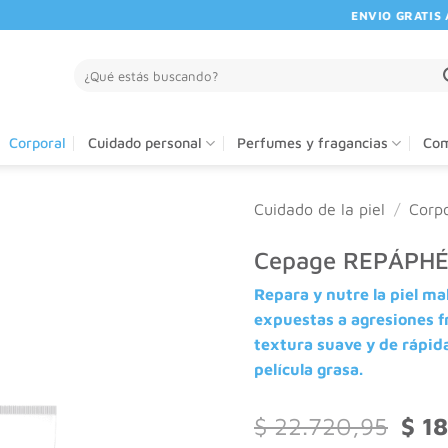
ENVIO GRATIS A PA
Buscar
por:
Corporal
Cuidado personal
Perfumes y fragancias
Com
Cuidado de la piel
/
Corpo
Cepage REPÁPHÉ
Repara y nutre la piel m
expuestas a agresiones f
textura suave y de rápid
película grasa.
El
$
22.720,95
$
18
preci