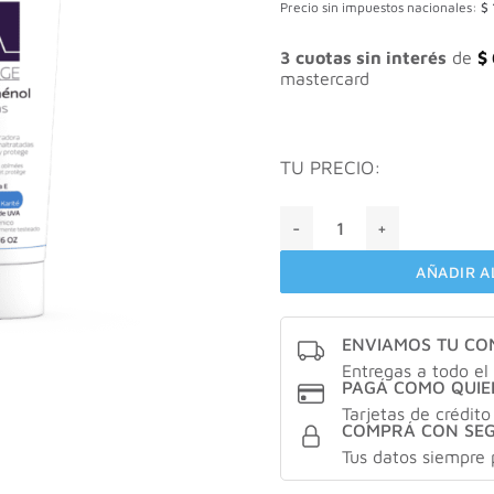
Precio sin impuestos nacionales:
$
origi
era:
$ 22
3 cuotas sin interés
de
$
mastercard
TU PRECIO:
Cepage REPÁPHÉNOL Mains 
AÑADIR A
ENVIAMOS TU C
Entregas a todo el 
PAGÁ COMO QUIE
Tarjetas de crédito
COMPRÁ CON SE
Tus datos siempre 