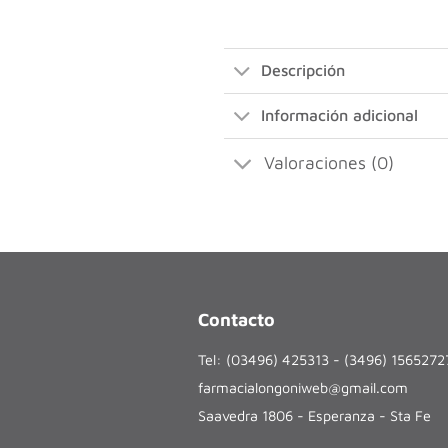
Descripción
Información adicional
Valoraciones (0)
Contacto
Tel: (03496) 425313 - (3496) 156527
farmacialongoniweb@gmail.com
Saavedra 1806 - Esperanza - Sta Fe