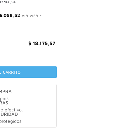
13.966,94
nal
actual
es:
.720,95.
$ 18.175,57.
6.058,52
vía visa -
$
18.175,57
cantidad
L CARRITO
OMPRA
país.
RAS
 o efectivo.
GURIDAD
protegidos.