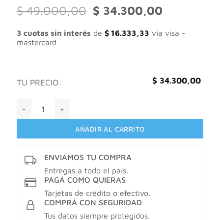
El
El
$
49.000,00
$
34.300,00
precio
precio
original
actual
3 cuotas sin interés
de
$
16.333,33
vía visa -
era:
es:
mastercard
$ 49.000,00.
$ 34.300,00.
$
34.300,00
TU PRECIO:
Colágeno hidrolizado better inside flex sabor limonada 30 d
AÑADIR AL CARRITO
ENVIAMOS TU COMPRA
Entregas a todo el país.
PAGÁ COMO QUIERAS
Tarjetas de crédito o efectivo.
COMPRÁ CON SEGURIDAD
Tus datos siempre protegidos.