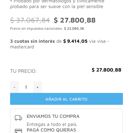
• Probado por dermatólogos y clínicamente
probado para ser suave con la piel sensible
El
El
$
37.067,84
$
27.800,88
precio
precio
Precio sin impuestos nacionales:
$
22.065,36
original
actual
era:
es:
$ 37.067,84.
$ 27.800,88.
3 cuotas sin interés
de
$
9.414,05
vía visa -
mastercard
$
27.800,88
TU PRECIO:
Cetaphil desmaquillante suave X117ml cantidad
AÑADIR AL CARRITO
ENVIAMOS TU COMPRA
Entregas a todo el país.
PAGÁ COMO QUIERAS