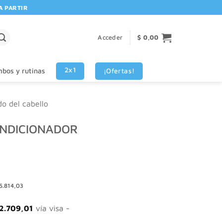
ARTIR DE $80.000! 🚚 | 💳 3 CUOTAS SIN INTERES VISA - MASTERCARD
Acceder
$
0,00
2x1
¡Ofertas!
bos y rutinas
do del cabello
ONDICIONADOR
5.814,03
2.709,01
vía visa -