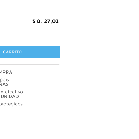
$
8.127,02
OR x200ml cantidad
L CARRITO
OMPRA
país.
RAS
 o efectivo.
GURIDAD
protegidos.