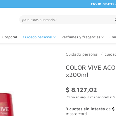
ENVIO GRATIS A P
Buscar
por:
Corporal
Cuidado personal
Perfumes y fragancias
Com
Cuidado personal
/
cuida
COLOR VIVE AC
x200ml
$
8.127,02
Precio sin impuestos nacionales:
$
3 cuotas sin interés
de
$
mastercard