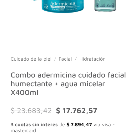
Cuidado de la piel
/
Facial
/
Hidratación
Combo adermicina cuidado facial
humectante + agua micelar
X400ml
El
El
$
23.683,42
$
17.762,57
precio
precio
original
actual
3 cuotas sin interés
de
$
7.894,47
vía visa -
era:
es:
mastercard
$ 23.683,42.
$ 17.762,57.