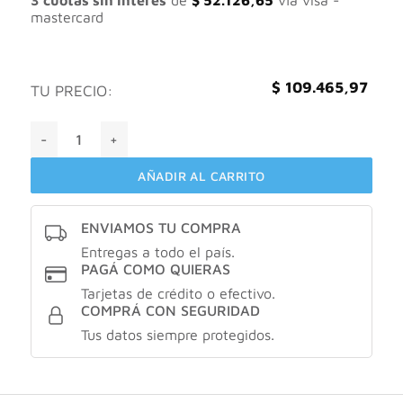
$ 156.379,95.
$ 109.465,9
3 cuotas sin interés
de
$
52.126,65
vía visa -
mastercard
$
109.465,97
TU PRECIO:
Crema Supreme Vichy Liftactiv día para piel mixta de 50mL
AÑADIR AL CARRITO
ENVIAMOS TU COMPRA
Entregas a todo el país.
PAGÁ COMO QUIERAS
Tarjetas de crédito o efectivo.
COMPRÁ CON SEGURIDAD
Tus datos siempre protegidos.