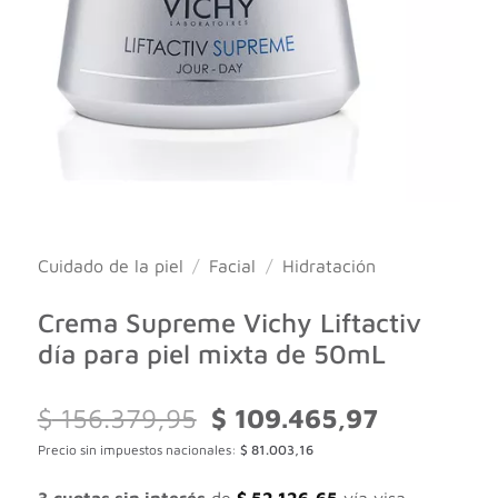
Cuidado de la piel
/
Facial
/
Hidratación
Crema Supreme Vichy Liftactiv
día para piel mixta de 50mL
El
El
$
156.379,95
$
109.465,97
precio
precio
Precio sin impuestos nacionales:
$
81.003,16
original
actual
era:
es: