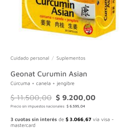
Cuidado personal
/
Suplementos
Geonat Curumin Asian
Cúrcuma + canela + jengibre
El
El
$
11.500,00
$
9.200,00
precio
precio
Precio sin impuestos nacionales:
$
6.595,04
original
actual
era:
es:
$ 11.500,00.
$ 9.200,00.
3 cuotas sin interés
de
$
3.066,67
vía visa -
mastercard