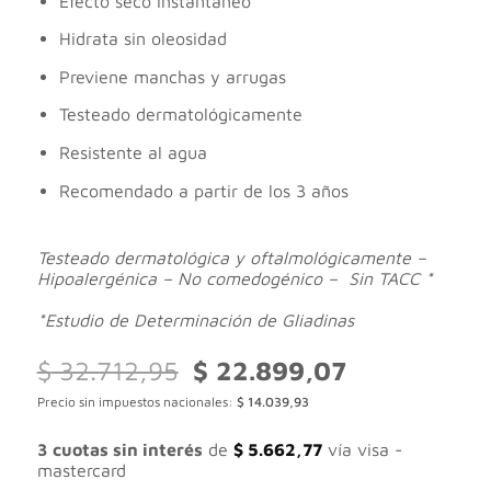
Efecto seco instantáneo
Hidrata sin oleosidad
Previene manchas y arrugas
Testeado dermatológicamente
Resistente al agua
Recomendado a partir de los 3 años
Testeado dermatológica y oftalmológicamente –
Hipoalergénica – No comedogénico – Sin TACC *
*Estudio de Determinación de Gliadinas
El
El
$
32.712,95
$
22.899,07
precio
precio
Precio sin impuestos nacionales:
$
14.039,93
original
actual
era:
es:
$ 32.712,95.
$ 22.899,07.
3 cuotas sin interés
de
$
5.662,77
vía visa -
mastercard